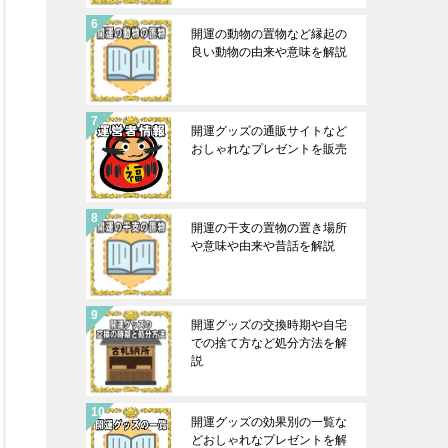
開運の動物の置物など縁起の
良い動物の由来や意味を解説
開運グッズの通販サイトなど
おしゃれなプレゼントを販売
開運の干支の置物の置き場所
や意味や由来や昔話を解説
開運グッズの交換時期や自宅
での捨て方など処分方法を解
説
開運グッズの効果別の一覧な
どおしゃれなプレゼントを解