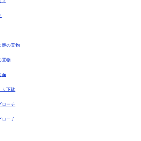
るま
ま
な鶴の置物
の置物
お面
くり下駄
ブローチ
ブローチ