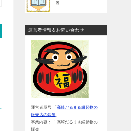
説
運営者情報＆お問い合わせ
運営者屋号:「
高崎だるま＆縁起物の
販売店の鈴屋
」
事業内容：「 高崎だるま＆縁起物の
販売 」