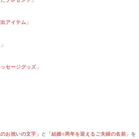
演出アイテム」
ト」
メッセージグッズ」
。
れのお祝いの文字」
と
「結婚○周年を迎えるご夫婦の名前」
を