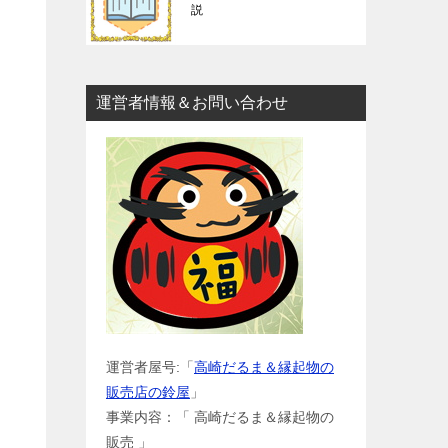
説
運営者情報＆お問い合わせ
運営者屋号:「
高崎だるま＆縁起物の
販売店の鈴屋
」
事業内容：「 高崎だるま＆縁起物の
販売 」