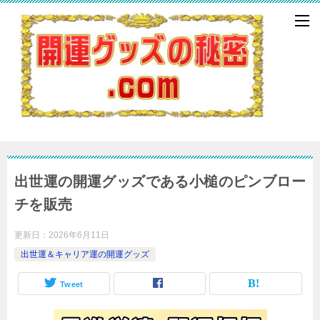
出世運の開運グッズである小槌のピンブロー
チを販売
更新日：
2026年6月11日
出世運＆キャリア運の開運グッズ
Tweet