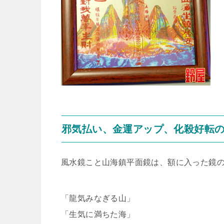
邪気払い、金運アップ、化殺好転
風水鏡こと山海鎮平面鏡は、額に入った鏡
「龍気みなぎる山」
「生気に満ちた海」