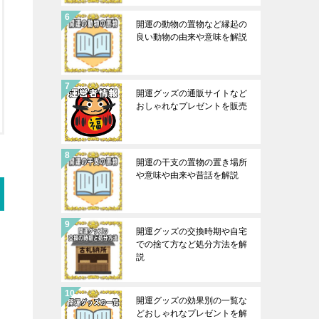
開運の動物の置物など縁起の
良い動物の由来や意味を解説
開運グッズの通販サイトなど
おしゃれなプレゼントを販売
開運の干支の置物の置き場所
や意味や由来や昔話を解説
開運グッズの交換時期や自宅
での捨て方など処分方法を解
説
開運グッズの効果別の一覧な
どおしゃれなプレゼントを解