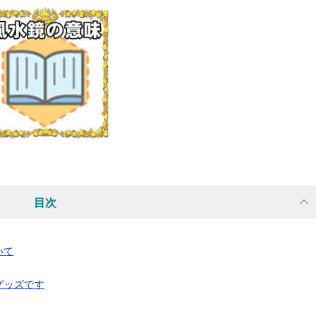
目次
いて
グッズです