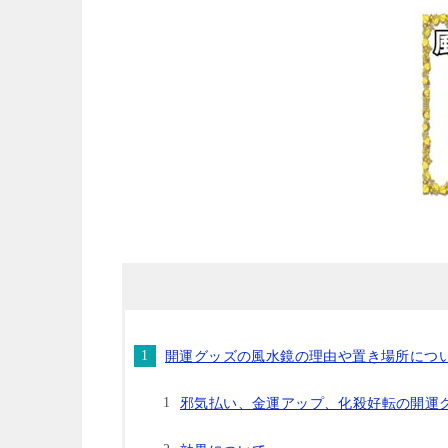
開運グッズの風水鏡の理由や置き場所につ
邪気払い、金運アップ、化殺好転の開運