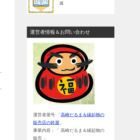
説
運営者情報＆お問い合わせ
運営者屋号:「
高崎だるま＆縁起物の
販売店の鈴屋
」
事業内容：「 高崎だるま＆縁起物の
販売 」