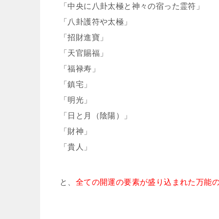
「中央に八卦太極と神々の宿った霊符」
「八卦護符や太極」
「招財進寶」
「天官賜福」
「福禄寿」
「鎮宅」
「明光」
「日と月（陰陽）」
「財神」
「貴人」
と、
全ての開運の要素が盛り込まれた万能