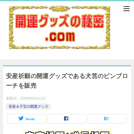
安産祈願の開運グッズである犬筥のピンブロ
ーチを販売
更新日：
2026年6月11日
安産＆子宝の開運グッズ
Tweet