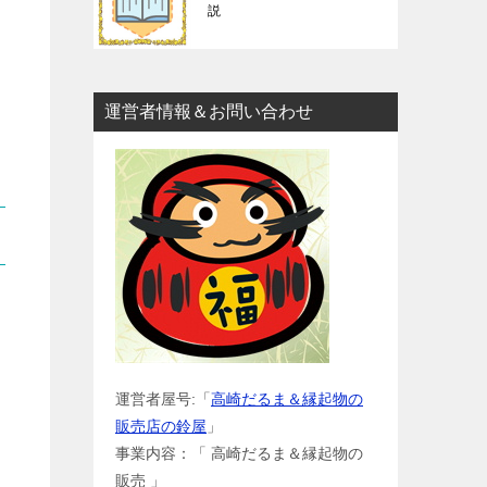
説
運営者情報＆お問い合わせ
運営者屋号:「
高崎だるま＆縁起物の
販売店の鈴屋
」
事業内容：「 高崎だるま＆縁起物の
販売 」