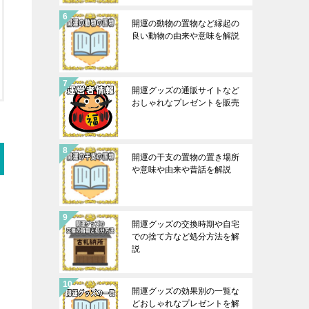
開運の動物の置物など縁起の
良い動物の由来や意味を解説
開運グッズの通販サイトなど
おしゃれなプレゼントを販売
開運の干支の置物の置き場所
や意味や由来や昔話を解説
開運グッズの交換時期や自宅
での捨て方など処分方法を解
説
開運グッズの効果別の一覧な
どおしゃれなプレゼントを解