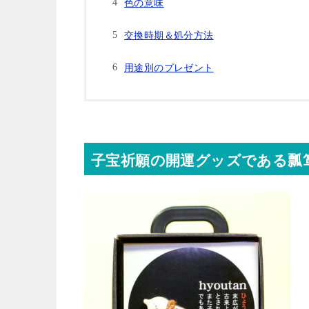
色の意味
交換時期＆処分方法
用途別のプレゼント
子宝祈願の開運グッズである瓢